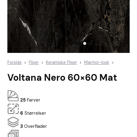
Forside
Fliser
Keramiske Fliser
Marmor-look
>
>
>
>
Voltana Nero 60×60 Mat
25
Farver
6
Størrelser
3
Overflader