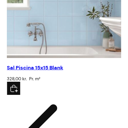
Sal Piscina 15x15 Blank
Ku
328,00
kr.
Pr. m²
43