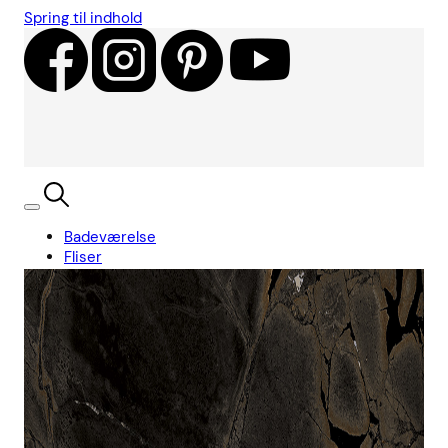
Spring til indhold
Badeværelse
Fliser
Showroom
Kundecases
Showroom
Søg
Kurv
Book