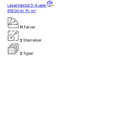
Leveringstid 2-4 uger
Lev
818,00
kr.
Pr. m²
778
11
Farver
2
Størrelser
2
Typer