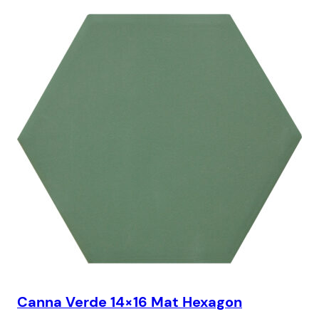
Canna Verde 14×16 Mat Hexagon
Ca