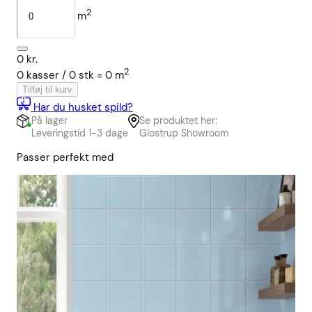
2
m
0
kr.
2
0
kasser /
0
stk
=
0
m
Tilføj til kurv
Har du husket spild?
På lager
Se produktet her:
Leveringstid 1-3 dage
Glostrup Showroom
Passer perfekt med