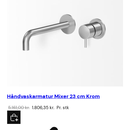
Håndvaskarmatur Mixer 23 cm Krom
Br
Den
Den
5.161,00
kr.
1.806,35
kr.
Pr. stk
15
oprindelige
aktuelle
pris
pris
var:
er: