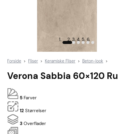
Forside
Fliser
Keramiske Fliser
Beton-look
>
>
>
>
Verona Sabbia 60×120 Ru
5
Farver
12
Størrelser
3
Overflader