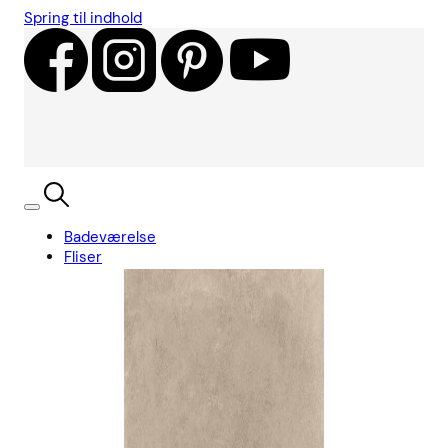
Spring til indhold
Badeværelse
Fliser
Showroom
Kundecases
Showroom
Søg
Kurv
Book