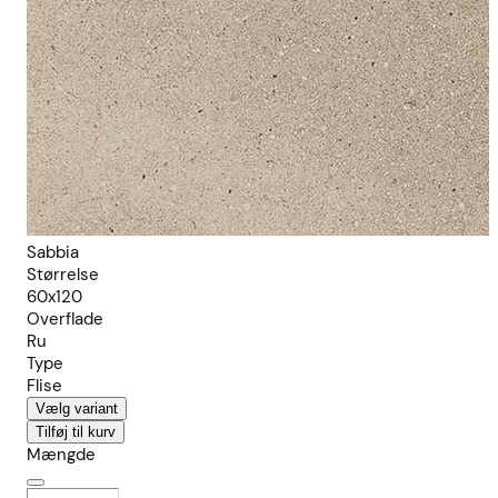
Sabbia
Størrelse
60x120
Overflade
Ru
Type
Flise
Vælg variant
Tilføj til kurv
Mængde