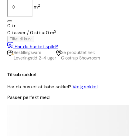
2
m
0
kr.
2
0
kasser /
0
stk
=
0
m
Tilføj til kurv
Har du husket spild?
Bestillingsvare
Se produktet her:
Leveringstid 2-4 uger
Glostrup Showroom
Tilkøb sokkel
Har du husket at købe sokkel?
Vælg sokkel
Passer perfekt med