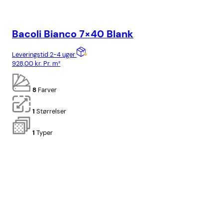
Bacoli Bianco 7×40 Blank
Ca
Leveringstid 2-4 uger
Lev
928,00
kr.
Pr. m²
818
8
Farver
1
Størrelser
1
Typer