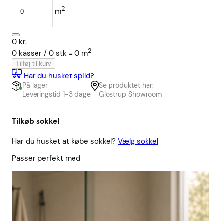
2
m
0
kr.
2
0
kasser /
0
stk
=
0
m
Tilføj til kurv
Har du husket spild?
På lager
Se produktet her:
Leveringstid 1-3 dage
Glostrup Showroom
Tilkøb sokkel
Har du husket at købe sokkel?
Vælg sokkel
Passer perfekt med