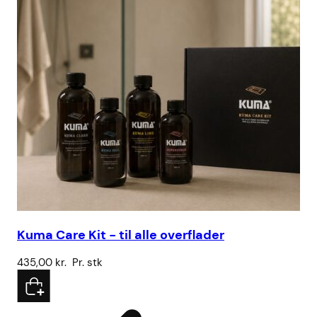
Kuma Care Kit - til alle overflader
Vo
435,00
kr.
Pr. stk
78