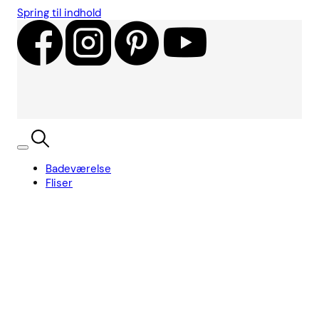
Spring til indhold
Badeværelse
Fliser
Showroom
Kundecases
Showroom
Søg
Kurv
Book