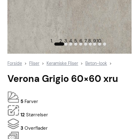
Forside
Fliser
Keramiske Fliser
Beton-look
>
>
>
>
Verona Grigio 60×60 xru
5
Farver
12
Størrelser
3
Overflader