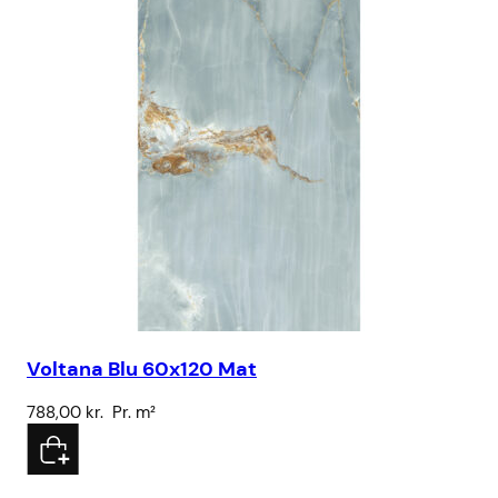
Voltana Blu 60x120 Mat
Sa
788,00
kr.
Pr. m²
32