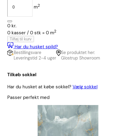
2
m
0
kr.
2
0
kasser /
0
stk
=
0
m
Tilføj til kurv
Har du husket spild?
Bestillingsvare
Se produktet her:
Leveringstid 2-4 uger
Glostrup Showroom
Tilkøb sokkel
Har du husket at købe sokkel?
Vælg sokkel
Passer perfekt med