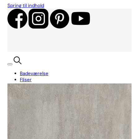
Spring til indhold
Badeværelse
Fliser
Showroom
Kundecases
Showroom
Søg
Kurv
Book