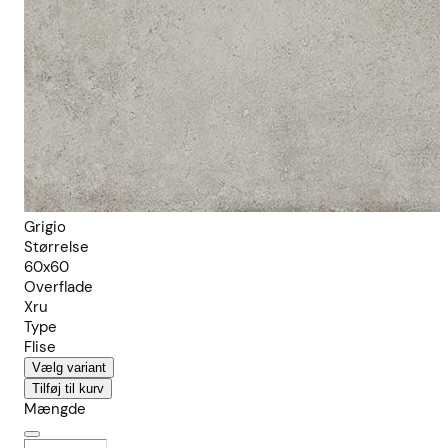
Grigio
Størrelse
60x60
Overflade
Xru
Type
Flise
Vælg variant
Tilføj til kurv
Mængde