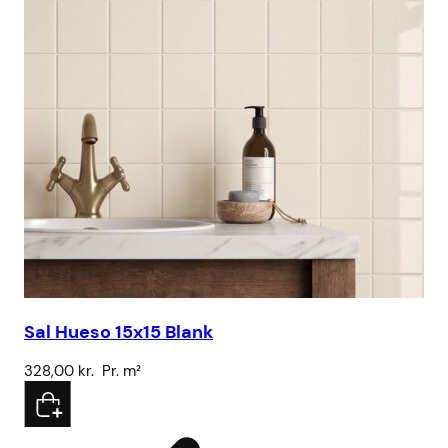
Sal Hueso 15x15 Blank
SS
328,00
kr.
Pr. m²
3.