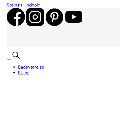
Spring til indhold
Badeværelse
Fliser
Showroom
Kundecases
Showroom
Søg
Kurv
Book