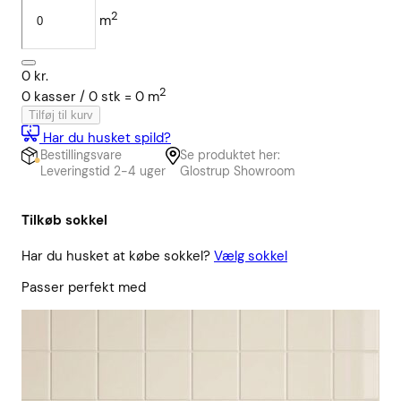
2
m
0
kr.
2
0
kasser /
0
stk
=
0
m
Tilføj til kurv
Har du husket spild?
Bestillingsvare
Se produktet her:
Leveringstid 2-4 uger
Glostrup Showroom
Tilkøb sokkel
Har du husket at købe sokkel?
Vælg sokkel
Passer perfekt med