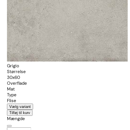
Grigio
Størrelse
30x60
Overflade
Mat
Type
Flise
Vælg variant
Tilføj til kurv
Mængde