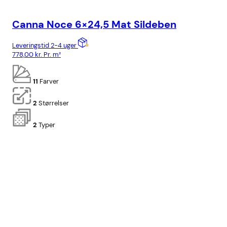
Canna Noce 6×24,5 Mat Sildeben
Ca
Leveringstid 2-4 uger
Lev
778,00
kr.
Pr. m²
818
11
Farver
2
Størrelser
2
Typer