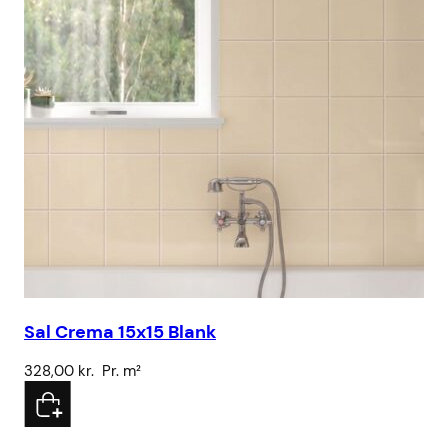
Sal Crema 15x15 Blank
Sa
328,00
kr.
Pr. m²
32