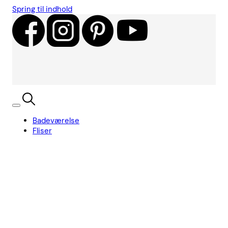
Spring til indhold
Badeværelse
Fliser
Showroom
Kundecases
Showroom
Søg
Kurv
Book