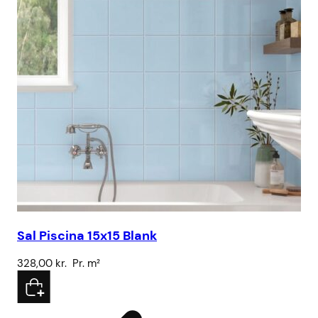
Sal Piscina 15x15 Blank
SS
328,00
kr.
Pr. m²
4.