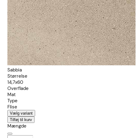
Sabbia
Størrelse
14,7x60
Overflade
Mat
Type
Flise
Vælg variant
Tilføj til kurv
Mængde