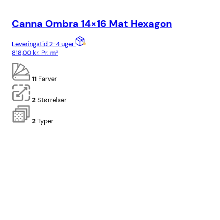
Canna Ombra 14×16 Mat Hexagon
Ca
Leveringstid 2-4 uger
Lev
818,00
kr.
Pr. m²
778
11
Farver
2
Størrelser
2
Typer