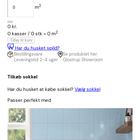
2
m
0
kr.
2
0
kasser /
0
stk
=
0
m
Tilføj til kurv
Har du husket spild?
Bestillingsvare
Se produktet her:
Leveringstid 2-4 uger
Glostrup Showroom
Tilkøb sokkel
Har du husket at købe sokkel?
Vælg sokkel
Passer perfekt med