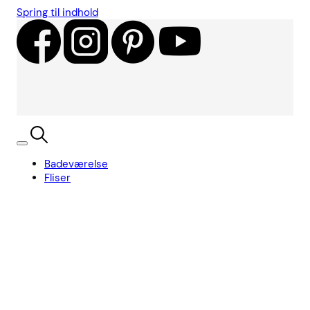
Spring til indhold
Badeværelse
Fliser
Showroom
Kundecases
Showroom
Søg
Kurv
Book