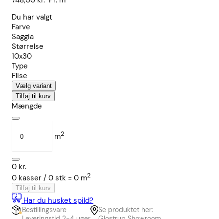
748,00
kr.
Pr. m²
Du har valgt
Farve
Saggia
Størrelse
10x30
Type
Flise
Vælg variant
Tilføj til kurv
Mængde
2
m
0
kr.
2
0
kasser /
0
stk
=
0
m
Tilføj til kurv
Har du husket spild?
Bestillingsvare
Se produktet her:
Leveringstid 2-4 uger
Glostrup Showroom