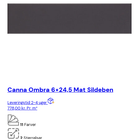
Canna Ombra 6×24,5 Mat Sildeben
Ba
Leveringstid 2-4 uger
Lev
778,00
kr.
Pr. m²
928
11
Farver
2
Størrelser