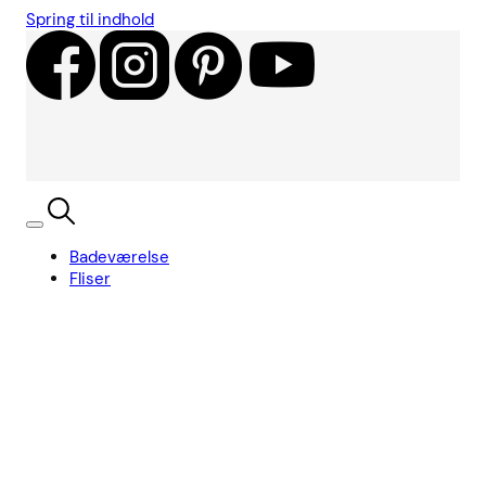
Spring til indhold
Badeværelse
Fliser
Showroom
Kundecases
Showroom
Søg
Kurv
Book