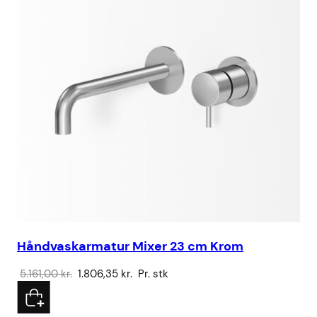
Håndvaskarmatur Mixer 23 cm Krom
SS
Den
Den
5.161,00
kr.
1.806,35
kr.
Pr. stk
4.
oprindelige
aktuelle
pris
pris
var:
er: