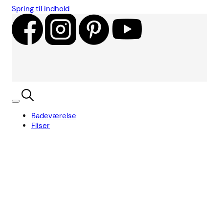
Spring til indhold
Badeværelse
Fliser
Showroom
Kundecases
Showroom
Søg
Kurv
Book