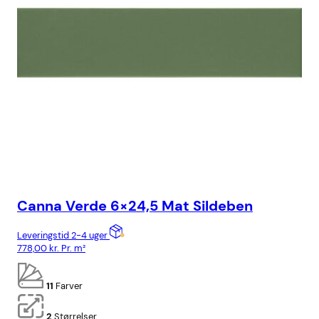
Canna Verde 6×24,5 Mat Sildeben
Ca
Leveringstid 2-4 uger
Lev
778,00
kr.
Pr. m²
818
11
Farver
2
Størrelser