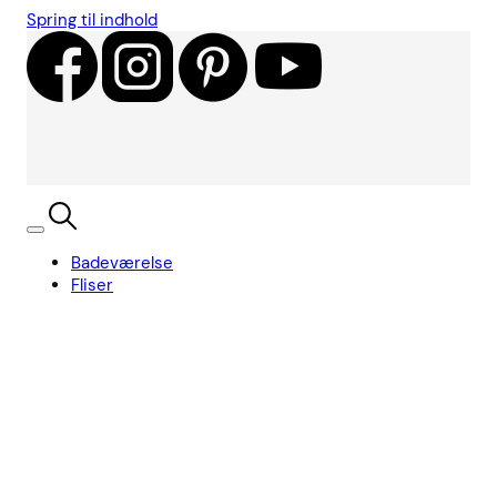
Spring til indhold
Badeværelse
Fliser
Showroom
Kundecases
Showroom
Søg
Kurv
Book