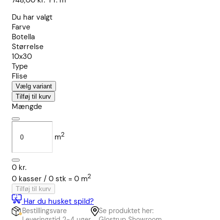
748,00
kr.
Pr. m²
Du har valgt
Farve
Botella
Størrelse
10x30
Type
Flise
Vælg variant
Tilføj til kurv
Mængde
2
m
0
kr.
2
0
kasser /
0
stk
=
0
m
Tilføj til kurv
Har du husket spild?
Bestillingsvare
Se produktet her:
Leveringstid 2-4 uger
Glostrup Showroom