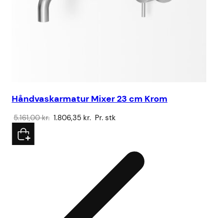
Håndvaskarmatur Mixer 23 cm Krom
Den
Den
5.161,00
kr.
1.806,35
kr.
Pr. stk
oprindelige
aktuelle
pris
pris
var:
er:
5.161,00 kr..
1.806,35 kr..