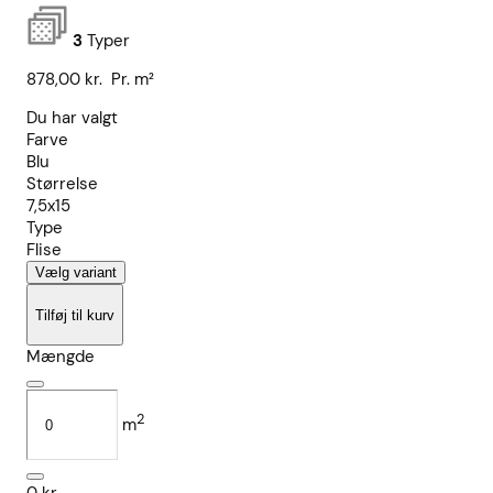
3
Typer
878,00
kr.
Pr. m²
Du har valgt
Farve
Blu
Størrelse
7,5x15
Type
Flise
Vælg variant
Tilføj til kurv
Mængde
2
m