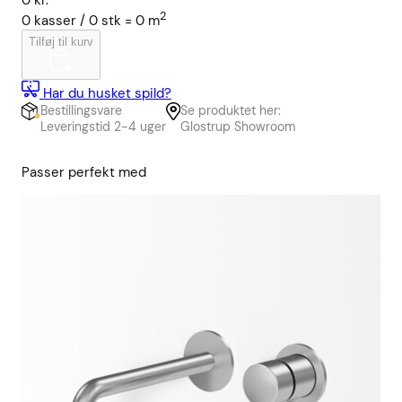
0
kr.
2
0
kasser /
0
stk
=
0
m
Tilføj til kurv
Har du husket spild?
Bestillingsvare
Se produktet her:
Leveringstid 2-4 uger
Glostrup Showroom
Passer perfekt med