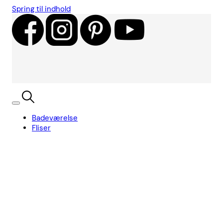
Spring til indhold
Badeværelse
Fliser
Showroom
Kundecases
Showroom
Søg
Kurv
Book