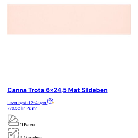
Canna Trota 6×24,5 Mat Sildeben
Ca
Leveringstid 2-4 uger
Lev
778,00
kr.
Pr. m²
818
11
Farver
2
Størrelser