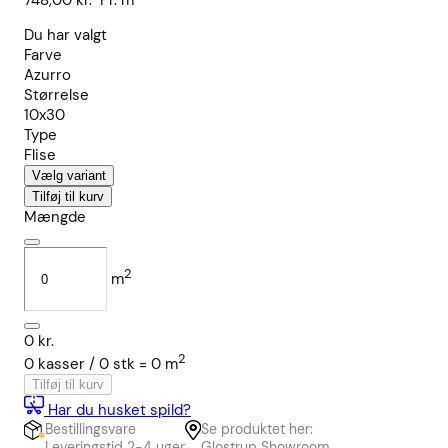
748,00
kr.
Pr. m²
Du har valgt
Farve
Azurro
Størrelse
10x30
Type
Flise
Vælg variant
Tilføj til kurv
Mængde
2
m
0
kr.
2
0
kasser /
0
stk
=
0
m
Tilføj til kurv
Har du husket spild?
Bestillingsvare
Se produktet her:
Leveringstid 2-4 uger
Glostrup Showroom