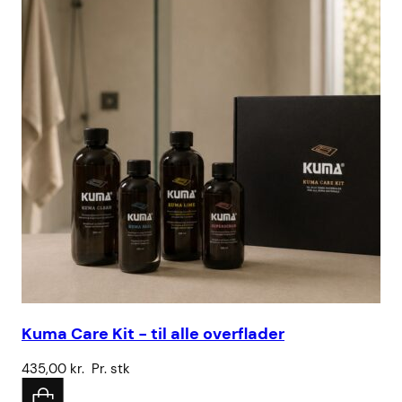
Kuma Care Kit - til alle overflader
Vo
435,00
kr.
Pr. stk
78