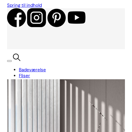
Spring til indhold
Badeværelse
Fliser
Showroom
Kundecases
Showroom
Søg
Kurv
Book