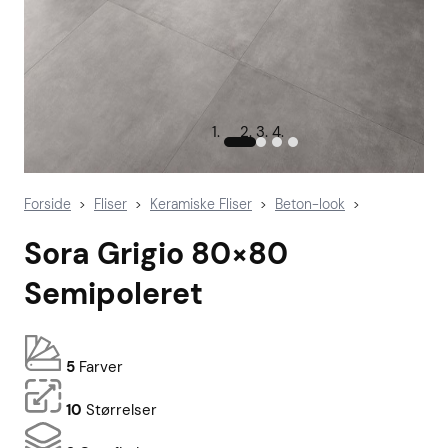
Forside
Fliser
Keramiske Fliser
Beton-look
>
>
>
>
Sora Grigio 80×80
Semipoleret
5
Farver
10
Størrelser