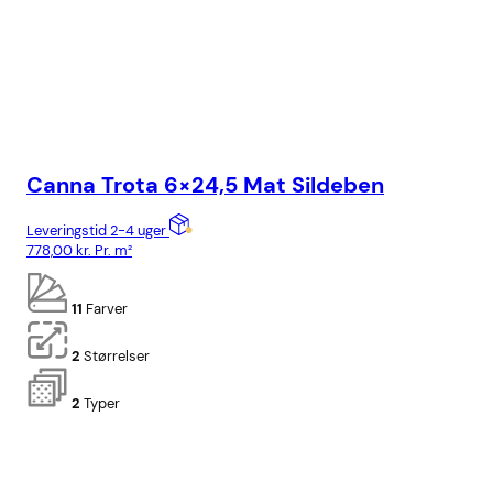
Canna Trota 6×24,5 Mat Sildeben
Ca
Leveringstid 2-4 uger
Lev
778,00
kr.
Pr. m²
818
11
Farver
2
Størrelser
2
Typer