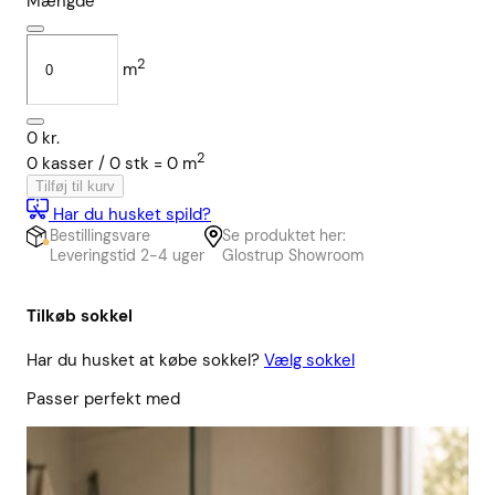
Mængde
2
m
0
kr.
2
0
kasser /
0
stk
=
0
m
Tilføj til kurv
Har du husket spild?
Bestillingsvare
Se produktet her:
Leveringstid 2-4 uger
Glostrup Showroom
Tilkøb sokkel
Har du husket at købe sokkel?
Vælg sokkel
Passer perfekt med