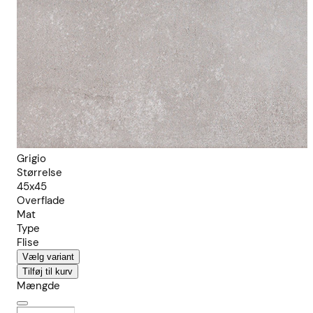
Grigio
Størrelse
45x45
Overflade
Mat
Type
Flise
Vælg variant
Tilføj til kurv
Mængde