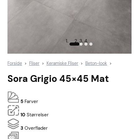
Forside
Fliser
Keramiske Fliser
Beton-look
>
>
>
>
Sora Grigio 45×45 Mat
5
Farver
10
Størrelser
3
Overflader