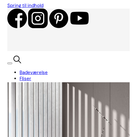
Spring til indhold
Badeværelse
Fliser
Showroom
Kundecases
Showroom
Søg
Kurv
Book