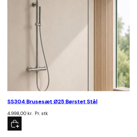
SS304 Brusesæt Ø25 Børstet Stål
Br
4.998,00
kr.
Pr. stk
15