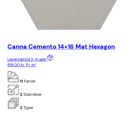
Canna Cemento 14×16 Mat Hexagon
Ca
Leveringstid 2-4 uger
Lev
818,00
kr.
Pr. m²
818
11
Farver
2
Størrelser
2
Typer