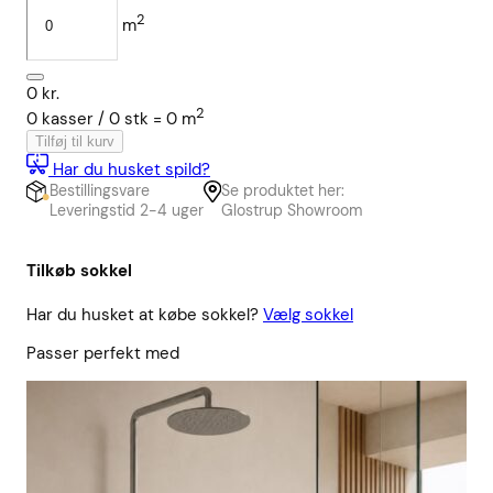
2
m
0
kr.
2
0
kasser /
0
stk
=
0
m
Tilføj til kurv
Har du husket spild?
Bestillingsvare
Se produktet her:
Leveringstid 2-4 uger
Glostrup Showroom
Tilkøb sokkel
Har du husket at købe sokkel?
Vælg sokkel
Passer perfekt med