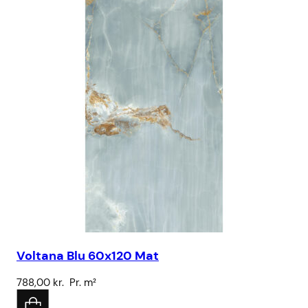
Sa
Voltana Blu 60x120 Mat
32
788,00
kr.
Pr. m²