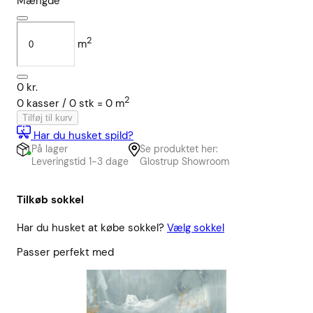
Mængde
2
m
0
kr.
2
0
kasser /
0
stk
=
0
m
Tilføj til kurv
Har du husket spild?
På lager
Se produktet her:
Leveringstid 1-3 dage
Glostrup Showroom
Tilkøb sokkel
Har du husket at købe sokkel?
Vælg sokkel
Passer perfekt med