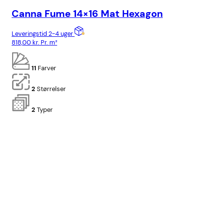
Canna Fume 14×16 Mat Hexagon
Ca
Leveringstid 2-4 uger
Lev
818,00
kr.
Pr. m²
818
11
Farver
2
Størrelser
2
Typer