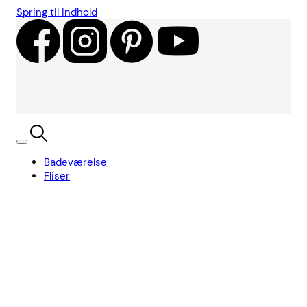
Spring til indhold
Badeværelse
Fliser
Showroom
Kundecases
Showroom
Søg
Kurv
Book