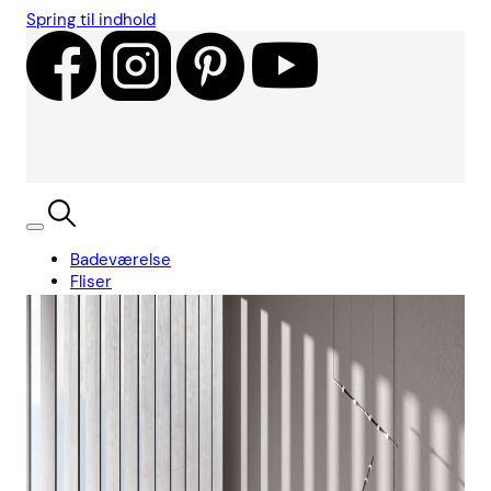
Spring til indhold
Badeværelse
Fliser
Showroom
Kundecases
Showroom
Søg
Kurv
Book