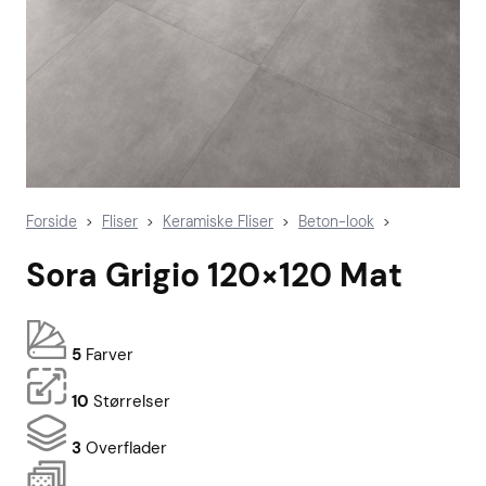
Forside
Fliser
Keramiske Fliser
Beton-look
>
>
>
>
Sora Grigio 120×120 Mat
5
Farver
10
Størrelser
3
Overflader