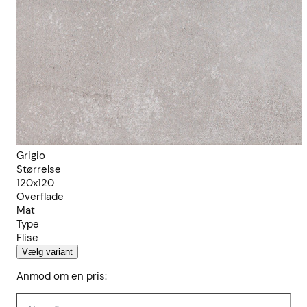
Grigio
Størrelse
120x120
Overflade
Mat
Type
Flise
Vælg variant
Anmod om en pris: