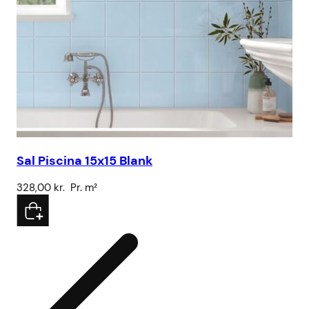
Sal Piscina 15x15 Blank
Br
328,00
kr.
Pr. m²
15