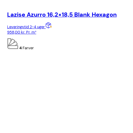
Lazise Azurro 16,2×18,5 Blank Hexagon
Ca
Leveringstid 2-4 uger
Lev
958,00
kr.
Pr. m²
778
4
Farver