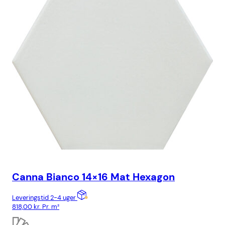
Canna Bianco 14×16 Mat Hexagon
Ca
Leveringstid 2-4 uger
Lev
818,00
kr.
Pr. m²
818