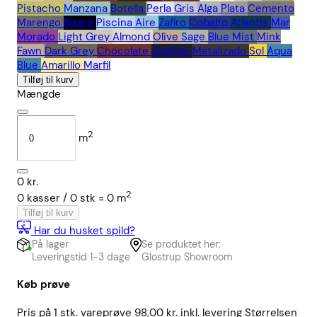
Pistacho
Manzana
Botella
Perla
Gris
Alga
Plata
Cemento
Marengo
Negro
Piscina
Aire
Zafiro
Cobalto
Atlantis
Mar
Morado
Light Grey
Almond
Olive
Sage
Blue Mist
Mink
Fawn
Dark Grey
Chocolate
Grafitte
Metalizado
Sol
Aqua
Blue
Amarillo
Marfil
Tilføj til kurv
Mængde
2
m
0
kr.
2
0
kasser /
0
stk
=
0
m
Tilføj til kurv
Har du husket spild?
På lager
Se produktet her:
Leveringstid 1-3 dage
Glostrup Showroom
Køb prøve
Pris på 1 stk. vareprøve 98,00 kr. inkl. levering Størrelsen