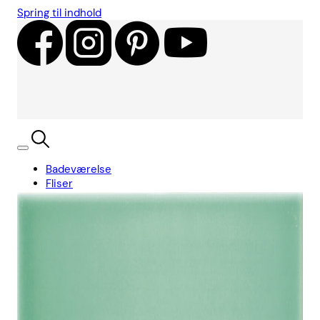
Spring til indhold
Badeværelse
Fliser
Showroom
Kundecases
Showroom
Søg
Kurv
Book