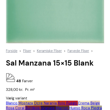
Forside
Fliser
Keramiske Fliser
Farvede Fliser
>
>
>
>
Sal Manzana 15×15 Blank
48
Farver
328,00
kr.
Pr. m²
Vælg variant
Blanco
Mostaza
Ocre
Naranja
Rojo
Fuego
Crema
Beige
Rosa
Coral
Burdeos
Granate
Marron
Hueso
Roca
Piedra