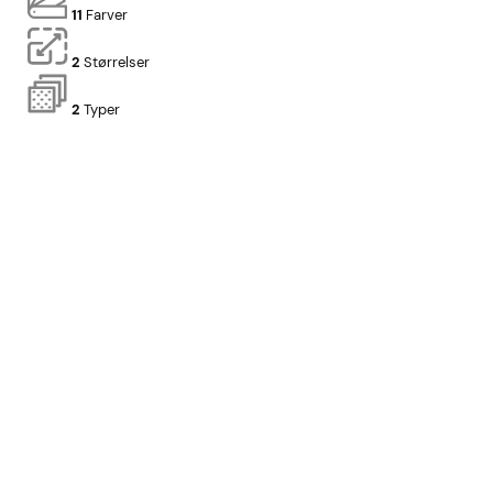
11
Farver
2
Størrelser
2
Typer