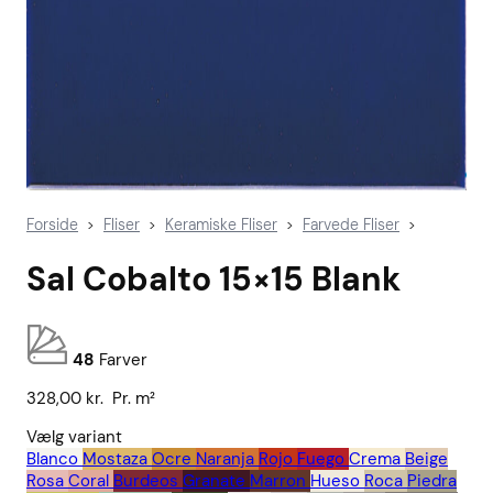
Forside
Fliser
Keramiske Fliser
Farvede Fliser
>
>
>
>
Sal Cobalto 15×15 Blank
48
Farver
328,00
kr.
Pr. m²
Vælg variant
Blanco
Mostaza
Ocre
Naranja
Rojo
Fuego
Crema
Beige
Rosa
Coral
Burdeos
Granate
Marron
Hueso
Roca
Piedra