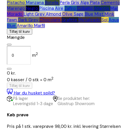
Pistacho
Manzana
Botella
Perla
Gris
Alga
Plata
Cemento
Marengo
Negro
Piscina
Aire
Zafiro
Cobalto
Atlantis
Mar
Morado
Light Grey
Almond
Olive
Sage
Blue Mist
Mink
Fawn
Dark Grey
Chocolate
Grafitte
Metalizado
Sol
Aqua
Blue
Amarillo
Marfil
Tilføj til kurv
Mængde
2
m
0
kr.
2
0
kasser /
0
stk
=
0
m
Tilføj til kurv
Har du husket spild?
På lager
Se produktet her:
Leveringstid 1-3 dage
Glostrup Showroom
Køb prøve
Pris på 1 stk. vareprøve 98,00 kr. inkl. levering Størrelsen