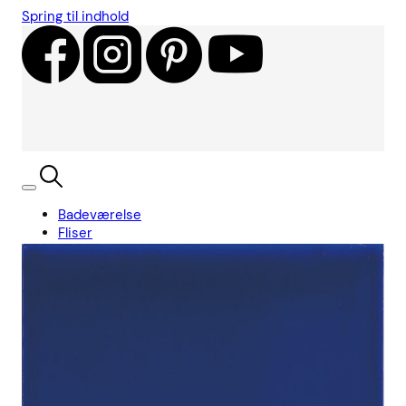
Spring til indhold
Badeværelse
Fliser
Showroom
Kundecases
Showroom
Søg
Kurv
Book