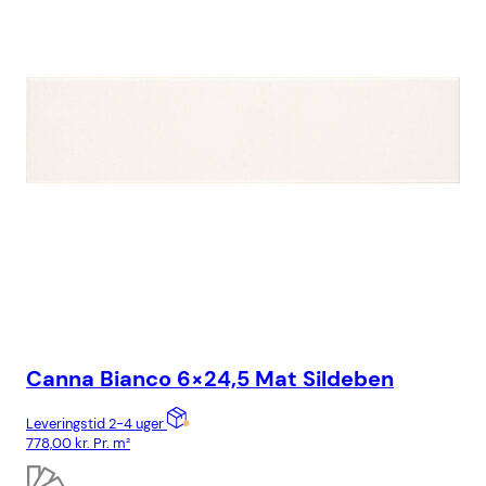
Canna Bianco 6×24,5 Mat Sildeben
Ca
Leveringstid 2-4 uger
Lev
778,00
kr.
Pr. m²
778