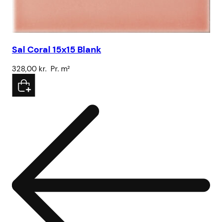
Sal Coral 15x15 Blank
Sa
328,00
kr.
Pr. m²
32