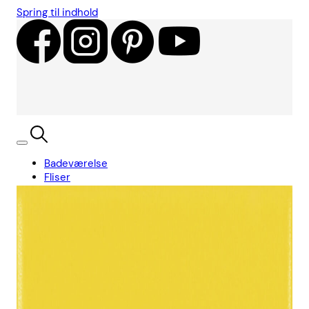
Spring til indhold
Badeværelse
Fliser
Showroom
Kundecases
Showroom
Søg
Kurv
Book