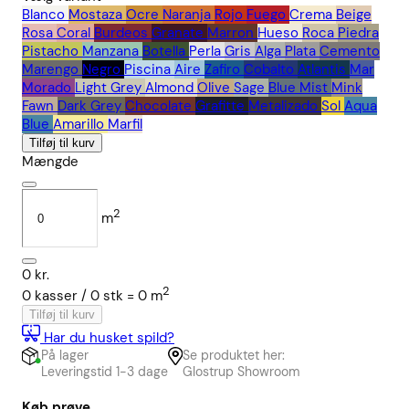
Blanco
Mostaza
Ocre
Naranja
Rojo
Fuego
Crema
Beige
Rosa
Coral
Burdeos
Granate
Marron
Hueso
Roca
Piedra
Pistacho
Manzana
Botella
Perla
Gris
Alga
Plata
Cemento
Marengo
Negro
Piscina
Aire
Zafiro
Cobalto
Atlantis
Mar
Morado
Light Grey
Almond
Olive
Sage
Blue Mist
Mink
Fawn
Dark Grey
Chocolate
Grafitte
Metalizado
Sol
Aqua
Blue
Amarillo
Marfil
Tilføj til kurv
Mængde
2
m
0
kr.
2
0
kasser /
0
stk
=
0
m
Tilføj til kurv
Har du husket spild?
På lager
Se produktet her:
Leveringstid 1-3 dage
Glostrup Showroom
Køb prøve