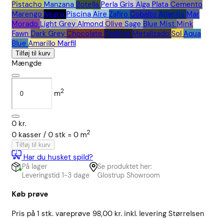
Pistacho
Manzana
Botella
Perla
Gris
Alga
Plata
Cemento
Marengo
Negro
Piscina
Aire
Zafiro
Cobalto
Atlantis
Mar
Morado
Light Grey
Almond
Olive
Sage
Blue Mist
Mink
Fawn
Dark Grey
Chocolate
Grafitte
Metalizado
Sol
Aqua
Blue
Amarillo
Marfil
Tilføj til kurv
Mængde
2
m
0
kr.
2
0
kasser /
0
stk
=
0
m
Tilføj til kurv
Har du husket spild?
På lager
Se produktet her:
Leveringstid 1-3 dage
Glostrup Showroom
Køb prøve
Pris på 1 stk. vareprøve 98,00 kr. inkl. levering Størrelsen