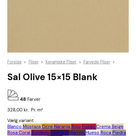
Forside
Fliser
Keramiske Fliser
Farvede Fliser
>
>
>
>
Sal Olive 15×15 Blank
48
Farver
328,00
kr.
Pr. m²
Vælg variant
Blanco
Mostaza
Ocre
Naranja
Rojo
Fuego
Crema
Beige
Rosa
Coral
Burdeos
Granate
Marron
Hueso
Roca
Piedra