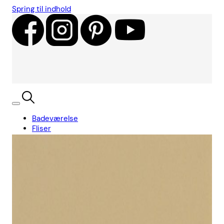
Spring til indhold
Badeværelse
Fliser
Showroom
Kundecases
Showroom
Søg
Kurv
Book