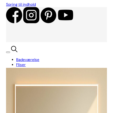
Spring til indhold
Badeværelse
Fliser
Showroom
Kundecases
Showroom
Søg
Kurv
Book