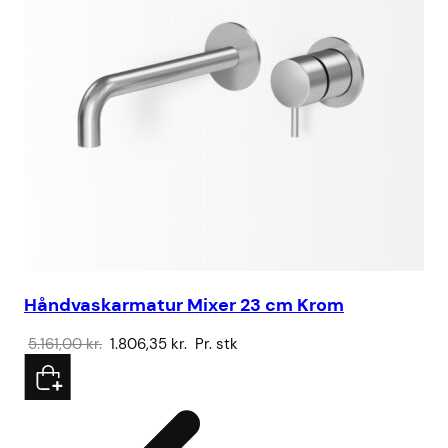
Håndvaskarmatur Mixer 23 cm Krom
Sa
Den
Den
5.161,00
kr.
1.806,35
kr.
Pr. stk
32
oprindelige
aktuelle
pris
pris
var:
er:
5.161,00 kr..
1.806,35 kr..