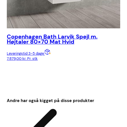
Copenhagen Bath Larvik Spejl m.
Højtaler 80×70 Mat Hvid
Ka
Leveringstid 3-5 dage
7.879,00
kr.
Pr. stk
Lev
4.2
Andre har også kigget på disse produkter