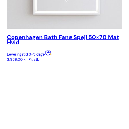
Copenhagen Bath Fanø Spejl 50×70 Mat
Co
Hvid
Lev
Leveringstid 3-5 dage
5.1
3.989,00
kr.
Pr. stk