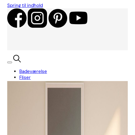
Spring til indhold
Badeværelse
Fliser
Showroom
Kundecases
Showroom
Søg
Kurv
Book