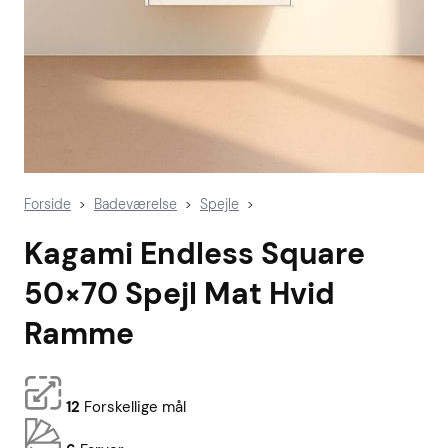
Forside
Badeværelse
Spejle
>
>
>
Kagami Endless Square
50×70 Spejl Mat Hvid
Ramme
12
Forskellige mål