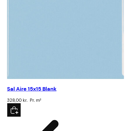
Sal Aire 15x15 Blank
SS
328,00
kr.
Pr. m²
4.