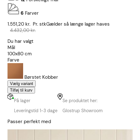
6
Farver
Den
Den
1.551,20
kr.
Pr. stk
Gælder så længe lager haves
oprindelige
aktuelle
4.432,00
kr.
pris
pris
Du har valgt
var:
er:
Mål
4.432,00 kr..
1.551,20 kr..
100x80 cm
Farve
Børstet Kobber
Vælg variant
Tilføj til kurv
På lager
Se produktet her:
Leveringstid 1-3 dage
Glostrup Showroom
Passer perfekt med