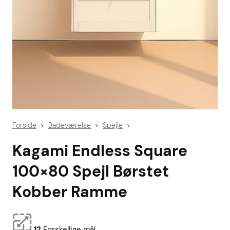
Forside
Badeværelse
Spejle
>
>
>
Kagami Endless Square
100×80 Spejl Børstet
Kobber Ramme
12
Forskellige mål