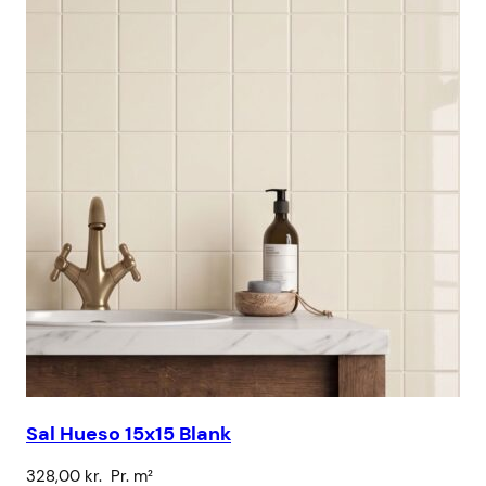
Sal Hueso 15x15 Blank
SS
328,00
kr.
Pr. m²
3.