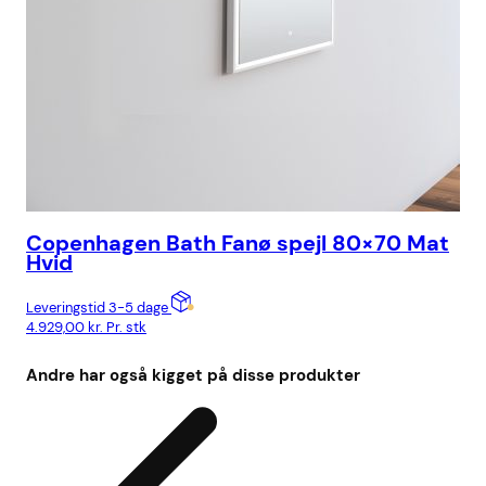
Copenhagen Bath Fanø spejl 80×70 Mat
Co
Hvid
Hø
Leveringstid 3-5 dage
Lev
4.929,00
kr.
Pr. stk
9.5
Andre har også kigget på disse produkter