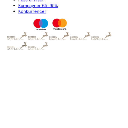
Pleje af fliser
Kampagner 65-95%
Konkurrencer