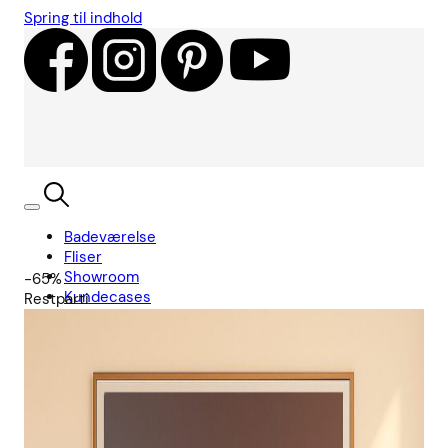
Spring til indhold
Badeværelse
Fliser
Showroom
-65%
Kundecases
Restparti
Showroom
Søg
Kurv
Book