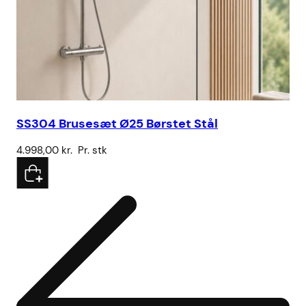
SS304 Brusesæt Ø25 Børstet Stål
Vo
4.998,00
kr.
Pr. stk
78