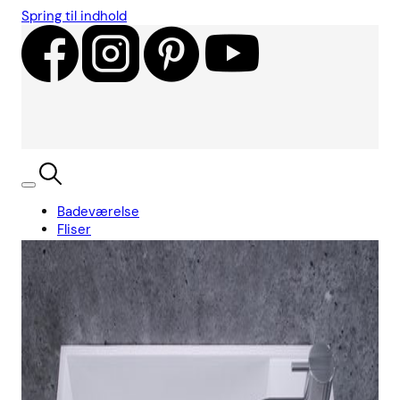
Spring til indhold
Badeværelse
Fliser
Showroom
Kundecases
Showroom
Søg
Kurv
Book