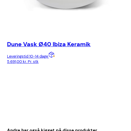
Dune Vask Ø40 Ibiza Keramik
Co
11
Leveringstid 10-14 dage
5.691,00
kr.
Pr. stk
Lev
22.
Andre har også kigget på disse produkter