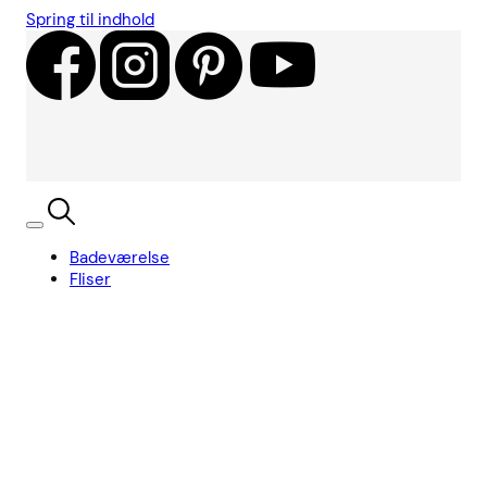
Spring til indhold
Badeværelse
Fliser
Showroom
Kundecases
Showroom
Søg
Kurv
Book