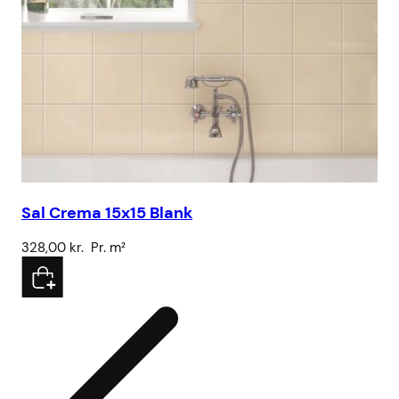
Sal Crema 15x15 Blank
Br
328,00
kr.
Pr. m²
15