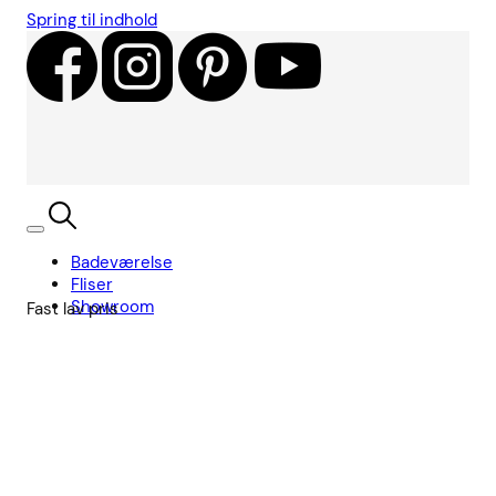
Spring til indhold
Badeværelse
Fliser
Showroom
Fast lav pris
Kundecases
Showroom
Søg
Kurv
Book