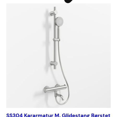
SS304 Kararmatur M. Glidestang Børstet
SS