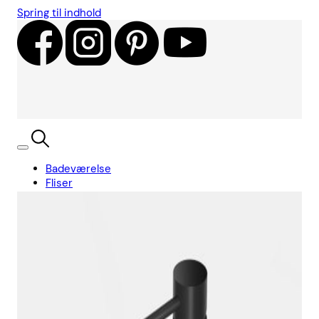
Spring til indhold
Badeværelse
Fliser
Showroom
Kundecases
Showroom
Søg
Kurv
Book