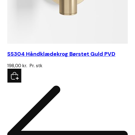
SS304 Håndklædekrog Børstet Guld PVD
SS
198,00
kr.
Pr. stk
4.