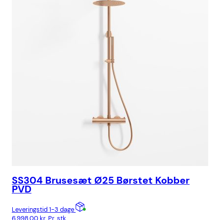
SS304 Brusesæt Ø25 Børstet Kobber
SS
PVD
Gu
Leveringstid 1-3 dage
Lev
6.998,00
kr.
Pr. stk
3.4