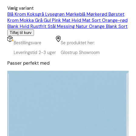
Vælg variant
Blå
Krom
Koksgrå
Lysegrøn
Mørkeblå
Mørkerød
Børstet
Krom
Mokka
Grå
Gul
Pink
Mat Hvid
Mat Sort
Orange-rød
Blank Hvid
Rustfrit Stål
Messing Natur
Orange
Blank Sort
Tilføj til kurv
Bestillingsvare
Se produktet her:
Leveringstid 2-3 uger
Glostrup Showroom
Passer perfekt med