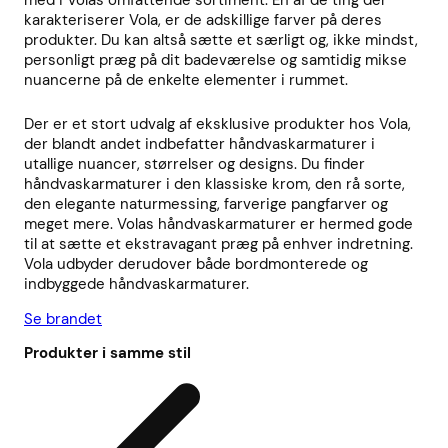
med i Volas omfattende sortiment. En af de ting der
karakteriserer Vola, er de adskillige farver på deres
produkter. Du kan altså sætte et særligt og, ikke mindst,
personligt præg på dit badeværelse og samtidig mikse
nuancerne på de enkelte elementer i rummet.
Der er et stort udvalg af eksklusive produkter hos Vola,
der blandt andet indbefatter håndvaskarmaturer i
utallige nuancer, størrelser og designs. Du finder
håndvaskarmaturer i den klassiske krom, den rå sorte,
den elegante naturmessing, farverige pangfarver og
meget mere. Volas håndvaskarmaturer er hermed gode
til at sætte et ekstravagant præg på enhver indretning.
Vola udbyder derudover både bordmonterede og
indbyggede håndvaskarmaturer.
Se brandet
Produkter i samme stil