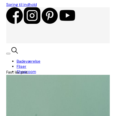
Spring til indhold
Badeværelse
Fliser
Showroom
Fast lav pris
Kundecases
Showroom
Søg
Kurv
Book