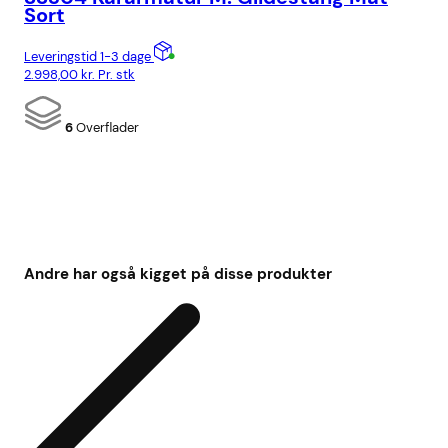
Sort
Lev
Leveringstid 1-3 dage
4.9
2.998,00
kr.
Pr. stk
6
Overflader
Andre har også kigget på disse produkter