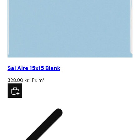
Sal Aire 15x15 Blank
Ku
328,00
kr.
Pr. m²
43