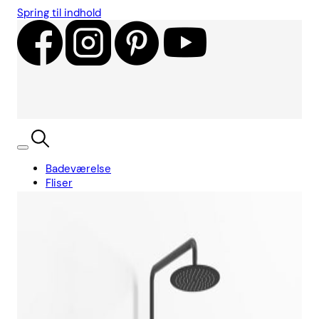
Spring til indhold
Badeværelse
Fliser
Showroom
Kundecases
Showroom
Søg
Kurv
Book