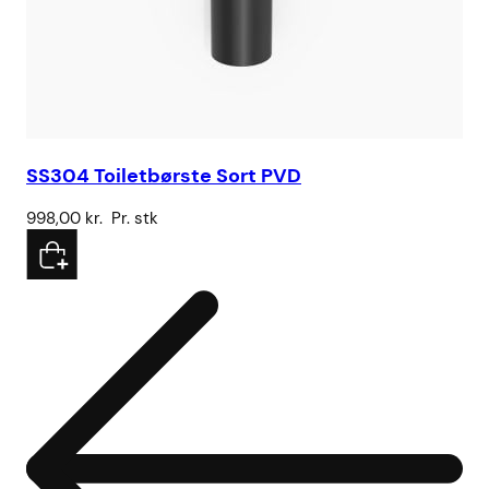
SS304 Toiletbørste Sort PVD
SS
998,00
kr.
Pr. stk
19