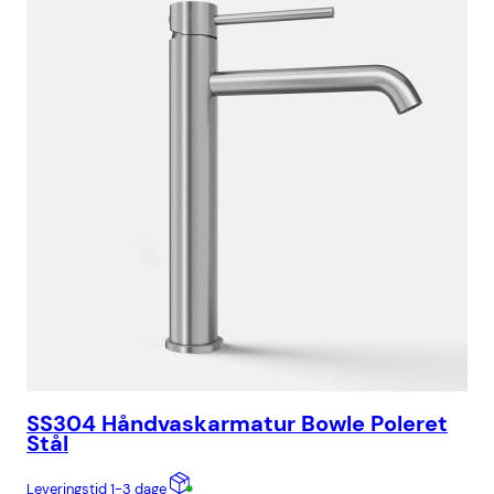
SS304 Håndvaskarmatur Bowle Poleret
SS
Stål
Lev
Leveringstid 1-3 dage
1.9