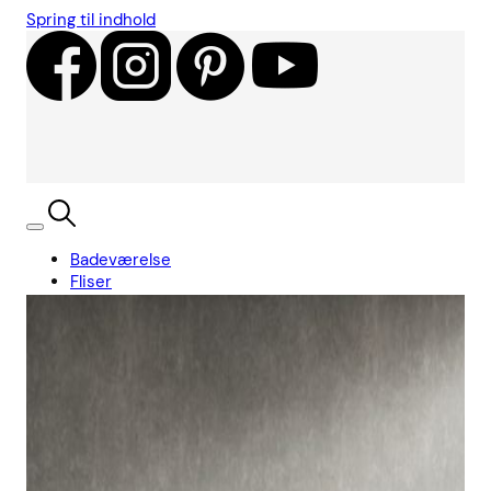
Spring til indhold
Badeværelse
Fliser
Showroom
Kundecases
Showroom
Søg
Kurv
Book