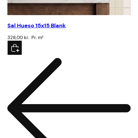
Sal Hueso 15x15 Blank
Br
328,00
kr.
Pr. m²
15