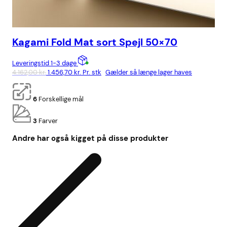
Kagami Fold Mat sort Spejl 50×70
Ka
Leveringstid 1-3 dage
Lev
Den
Den
4.162,00
kr.
1.456,70
kr.
Pr. stk
Gælder så længe lager haves
4.8
oprindelige
aktuelle
pris
pris
6
Forskellige mål
var:
er:
4.162,00 kr..
1.456,70 kr..
3
Farver
Andre har også kigget på disse produkter