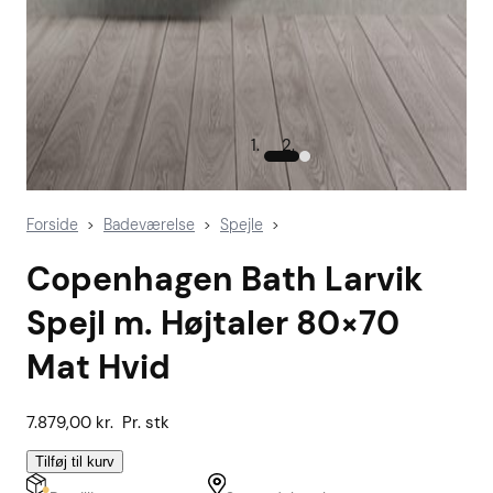
Forside
Badeværelse
Spejle
>
>
>
Copenhagen Bath Larvik
Spejl m. Højtaler 80×70
Mat Hvid
7.879,00
kr.
Pr. stk
Tilføj til kurv