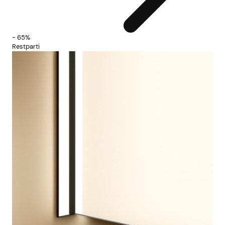
- 65%
- 6
Restparti
Res