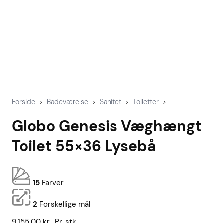
Forside
Badeværelse
Sanitet
Toiletter
>
>
>
>
Globo Genesis Væghængt
Toilet 55×36 Lysebå
15
Farver
2
Forskellige mål
9.155,00
kr.
Pr. stk