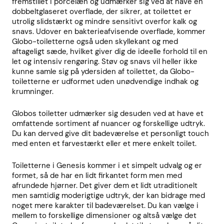
fremstillet i porcelæn og udmærker sig ved at have en
dobbeltglaseret overflade, der sikrer, at toilettet er
utrolig slidstærkt og mindre sensitivt overfor kalk og
snavs. Udover en bakterieafvisende overflade, kommer
Globo-toiletterne også uden skyllekant og med
aftageligt sæde , hvilket giver dig de ideelle forhold til en
let og intensiv rengøring. Støv og snavs vil heller ikke
kunne samle sig på ydersiden af toilettet, da Globo-
toiletterne er udformet uden unødvendige indhak og
krumninger.
Globos toiletter udmærker sig desuden ved at have et
omfattende sortiment af nuancer og forskellige udtryk.
Du kan derved give dit badeværelse et personligt touch
med enten et farvestærkt eller et mere enkelt toilet.
Toiletterne i Genesis kommer i et simpelt udvalg og er
formet, så de har en lidt firkantet form men med
afrundede hjørner. Det giver dem et lidt utraditionelt
men samtidig moderigtige udtryk, der kan bidrage med
noget mere karakter til badeværelset. Du kan vælge i
mellem to forskellige dimensioner og altså vælge det