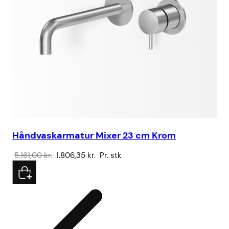
Håndvaskarmatur Mixer 23 cm Krom
Sa
Den
Den
5.161,00
kr.
1.806,35
kr.
Pr. stk
32
oprindelige
aktuelle
pris
pris
var:
er:
5.161,00 kr..
1.806,35 kr..