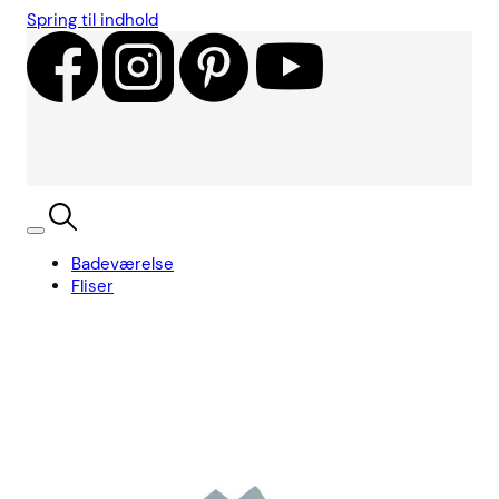
Spring til indhold
Badeværelse
Fliser
Showroom
Kundecases
Showroom
Søg
Kurv
Book