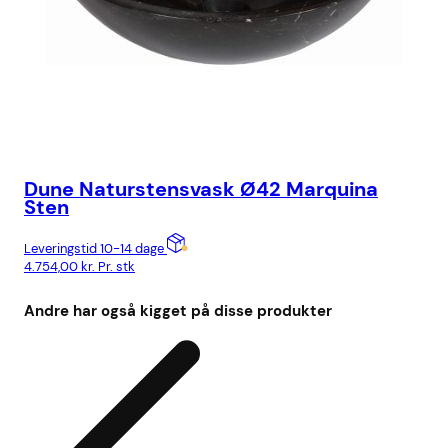
Dune Naturstensvask Ø42 Marquina
Co
Sten
17
Leveringstid 10-14 dage
Lev
4.754,00
kr.
Pr. stk
28.
Andre har også kigget på disse produkter