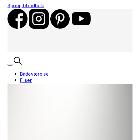
Spring til indhold
Badeværelse
Fliser
Showroom
Kundecases
Showroom
Søg
Kurv
Book