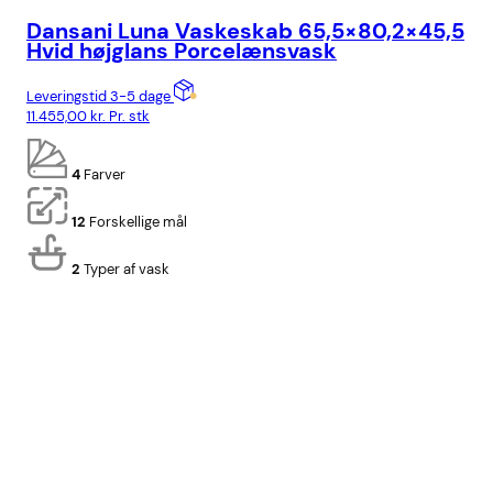
Dansani Luna Vaskeskab 65,5×80,2×45,5
Da
Hvid højglans Porcelænsvask
Hv
Leveringstid 3-5 dage
Lev
11.455,00
kr.
Pr. stk
10.
4
Farver
12
Forskellige mål
2
Typer af vask