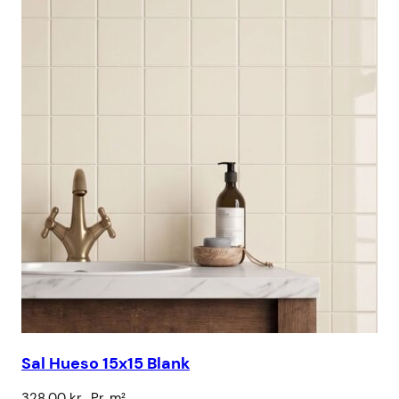
Sa
Sal Hueso 15x15 Blank
32
328,00
kr.
Pr. m²