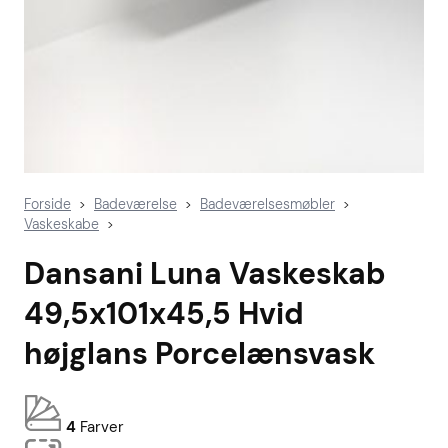
Forside
Badeværelse
Badeværelsesmøbler
>
>
>
Vaskeskabe
>
Dansani Luna Vaskeskab
49,5x101x45,5 Hvid
højglans Porcelænsvask
4
Farver