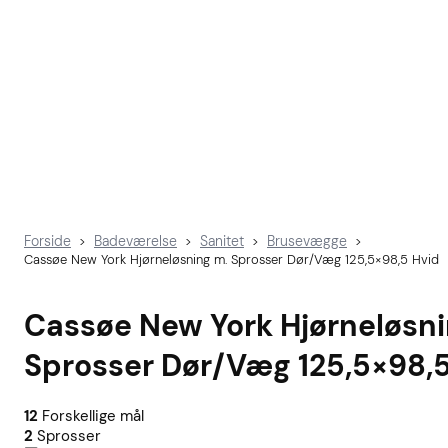
Forside
Badeværelse
Sanitet
Brusevægge
>
>
>
>
Cassøe New York Hjørneløsning m. Sprosser Dør/Væg 125,5×98,5 Hvid
Cassøe New York Hjørneløsni
Sprosser Dør/Væg 125,5×98,5
12
Forskellige mål
2
Sprosser