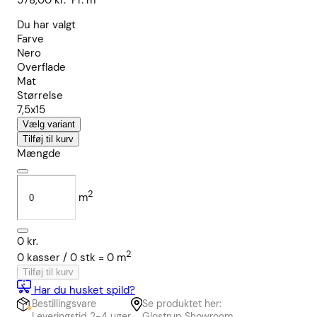
578,00
kr.
Pr. m²
Du har valgt
Farve
Nero
Overflade
Mat
Størrelse
7,5x15
Vælg variant
Tilføj til kurv
Mængde
2
m
0
kr.
2
0
kasser /
0
stk
=
0
m
Tilføj til kurv
Har du husket spild?
Bestillingsvare
Se produktet her:
Leveringstid 2-4 uger
Glostrup Showroom