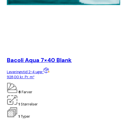
Bacoli Aqua 7×40 Blank
Ba
Leveringstid 2-4 uger
Lev
928,00
kr.
Pr. m²
928
8
Farver
1
Størrelser
1
Typer