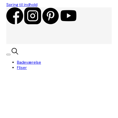
Spring til indhold
Badeværelse
Fliser
Showroom
Kundecases
Showroom
Søg
Kurv
Book