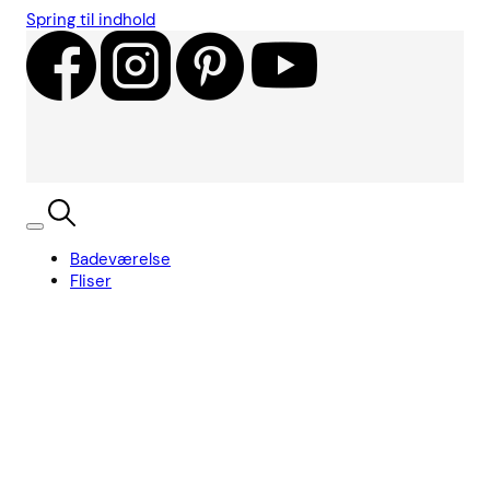
Spring til indhold
Badeværelse
Fliser
Showroom
Kundecases
Showroom
Søg
Kurv
Book