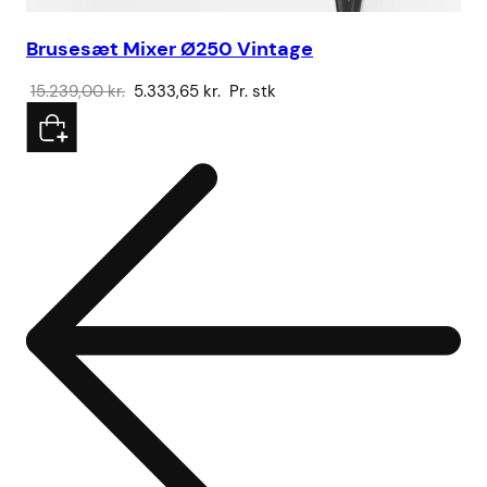
Brusesæt Mixer Ø250 Vintage
Vo
Den
Den
15.239,00
kr.
5.333,65
kr.
Pr. stk
78
oprindelige
aktuelle
pris
pris
var:
er:
15.239,00 kr..
5.333,65 kr..