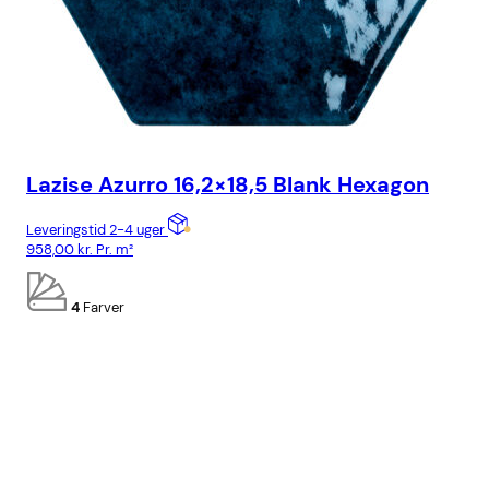
Lazise Azurro 16,2×18,5 Blank Hexagon
Ca
Leveringstid 2-4 uger
Lev
958,00
kr.
Pr. m²
818
4
Farver