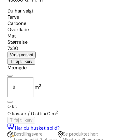
488,00
kr.
Pr. m²
Du har valgt
Farve
Carbone
Overflade
Mat
Størrelse
7x30
Vælg variant
Tilføj til kurv
Mængde
2
m
0
kr.
2
0
kasser /
0
stk
=
0
m
Tilføj til kurv
Har du husket spild?
Bestillingsvare
Se produktet her:
Leveringstid 2-4 uger
Glostrup Showroom