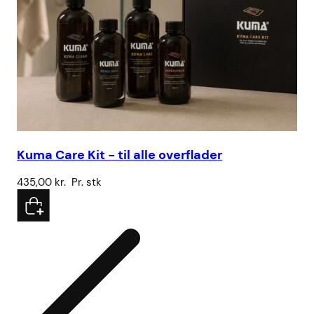
Kuma Care Kit - til alle overflader
Sa
435,00
kr.
Pr. stk
32