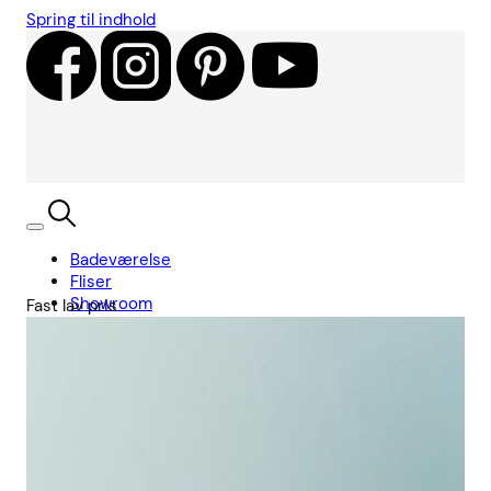
Spring til indhold
Badeværelse
Fliser
Showroom
Fast lav pris
Kundecases
Showroom
Søg
Kurv
Book