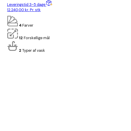
Leveringstid 3-5 dage
Lev
12.240,00
kr.
Pr. stk
10.
4
Farver
12
Forskellige mål
2
Typer af vask