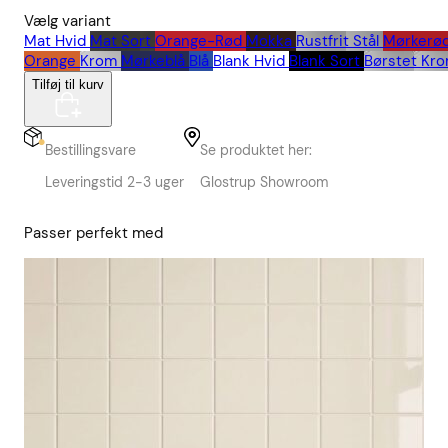
Vælg variant
Mat Hvid
Mat Sort
Orange-Rød
Mokka
Rustfrit Stål
Mørkerø
Orange
Krom
Mørkeblå
Blå
Blank Hvid
Blank Sort
Børstet Kr
Tilføj til kurv
Bestillingsvare
Se produktet her:
Leveringstid 2-3 uger
Glostrup Showroom
Passer perfekt med