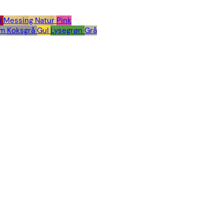
d
Messing Natur
Pink
om
Koksgrå
Gul
Lysegrøn
Grå