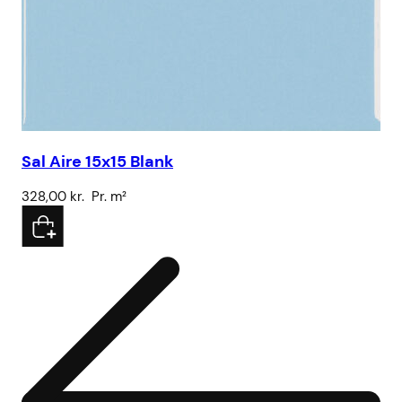
Sal Aire 15x15 Blank
Sa
328,00
kr.
Pr. m²
32