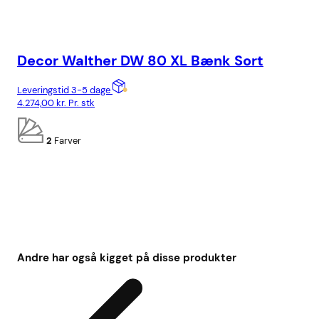
Decor Walther DW 80 XL Bænk Sort
De
Me
Leveringstid 3-5 dage
4.274,00
kr.
Pr. stk
Lev
2.2
2
Farver
Andre har også kigget på disse produkter