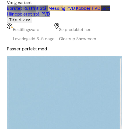
Vælg variant
Børstet Rustfrit Stål
Messing PVD
Kobber PVD
Sort
Håndpoleret stål PVD
Tilføj til kurv
Bestillingsvare
Se produktet her:
Leveringstid 3-5 dage
Glostrup Showroom
Passer perfekt med