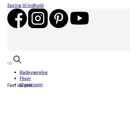
Spring til indhold
Badeværelse
Fliser
Showroom
Fast lav pris
Kundecases
Showroom
Søg
Kurv
Book