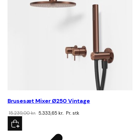
Brusesæt Mixer Ø250 Vintage
Sa
Den
Den
15.239,00
kr.
5.333,65
kr.
Pr. stk
32
oprindelige
aktuelle
pris
pris
var:
er:
15.239,00 kr..
5.333,65 kr..