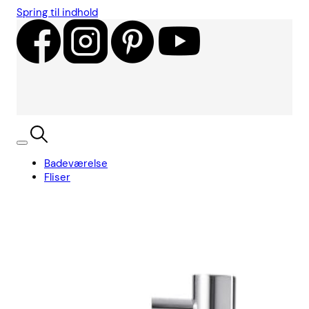
Spring til indhold
Badeværelse
Fliser
Showroom
Kundecases
Showroom
Søg
Kurv
Book