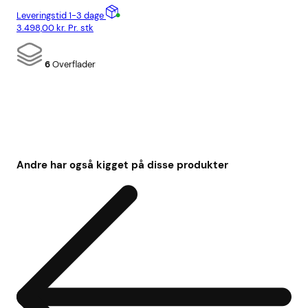
Lev
Leveringstid 1-3 dage
1.9
3.498,00
kr.
Pr. stk
6
Overflader
Andre har også kigget på disse produkter