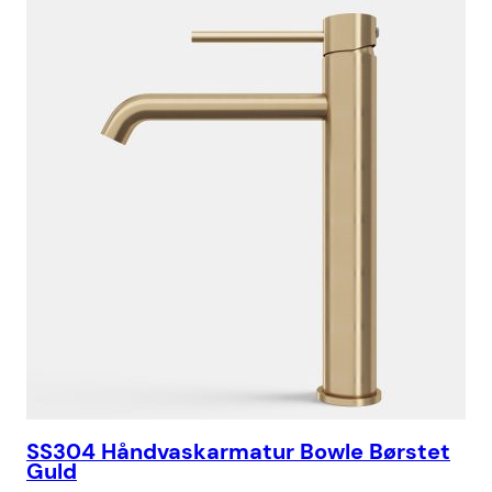
SS304 Håndvaskarmatur Bowle Børstet
SS
Guld