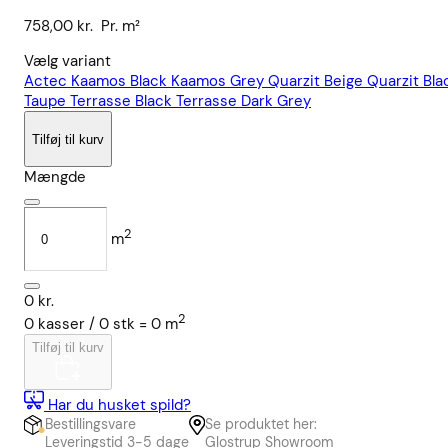
758,00
kr.
Pr. m²
Vælg variant
Actec
Kaamos Black
Kaamos Grey
Quarzit Beige
Quarzit Bla
Taupe
Terrasse Black
Terrasse Dark Grey
Tilføj til kurv
Mængde
2
m
0
kr.
2
0
kasser /
0
stk
=
0
m
Tilføj til kurv
Har du husket spild?
Bestillingsvare
Se produktet her:
Leveringstid 3-5 dage
Glostrup Showroom