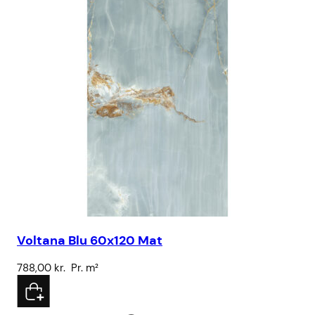
Voltana Blu 60x120 Mat
Ku
788,00
kr.
Pr. m²
43