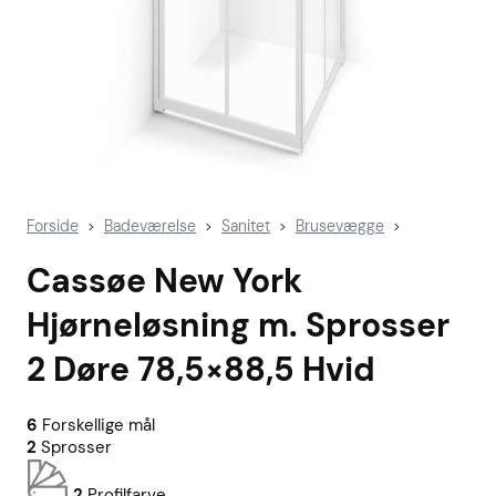
Forside
Badeværelse
Sanitet
Brusevægge
>
>
>
>
Cassøe New York
Hjørneløsning m. Sprosser
2 Døre 78,5×88,5 Hvid
6
Forskellige mål
2
Sprosser
2
Profilfarve