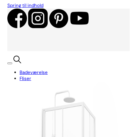
Spring til indhold
Badeværelse
Fliser
Showroom
Kundecases
Showroom
Søg
Kurv
Book