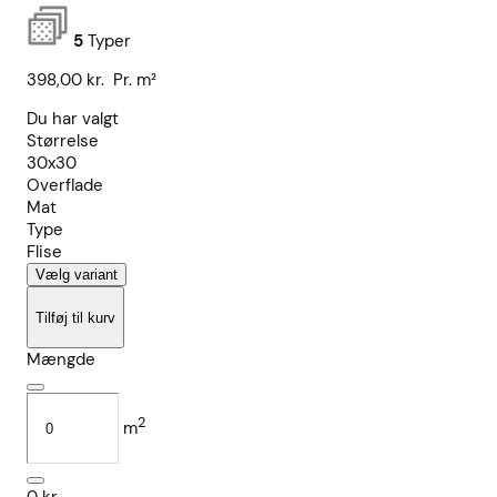
5
Typer
398,00
kr.
Pr. m²
Du har valgt
Størrelse
30x30
Overflade
Mat
Type
Flise
Vælg variant
Tilføj til kurv
Mængde
2
m