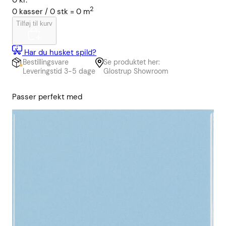
0
kr.
2
0
kasser /
0
stk
=
0
m
Tilføj til kurv
Har du husket spild?
Bestillingsvare
Se produktet her:
Leveringstid 3-5 dage
Glostrup Showroom
Passer perfekt med