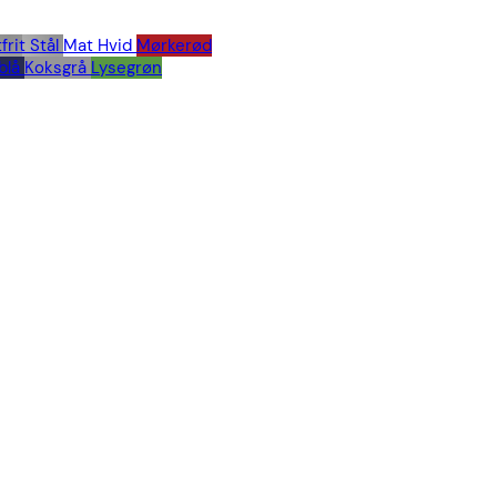
frit Stål
Mat Hvid
Mørkerød
blå
Koksgrå
Lysegrøn