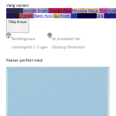
Vælg variant
Mat Sort
Børstet Krom
Orange-Rød
Messing Natur
Pink
Rust
Mokka
Orange
Blank Hvid
Gul
Krom
Blå
Blank Sort
Grå
Mørke
Tilføj til kurv
Bestillingsvare
Se produktet her:
Leveringstid 2-3 uger
Glostrup Showroom
Passer perfekt med