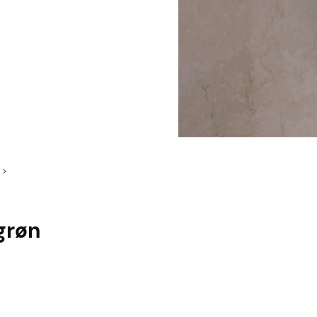
>
grøn