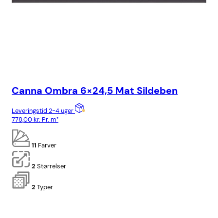
Canna Ombra 6×24,5 Mat Sildeben
Ca
Leveringstid 2-4 uger
Lev
778,00
kr.
Pr. m²
818
11
Farver
2
Størrelser
2
Typer