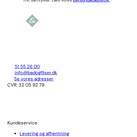
mit samtykke. Læs vores
persondatapolitik.
51 55 26 00
info@badogfliser.dk
Se vores adresser
CVR: 32 05 92 79
Kundeservice
Levering og afhentning