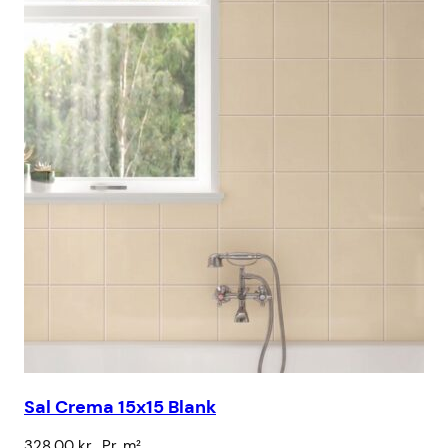
Sal Crema 15x15 Blank
Ku
328,00
kr.
Pr. m²
43