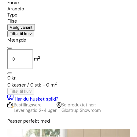
Farve
Arancio
Type
Flise
Vælg variant
Tilføj til kurv
Mængde
2
m
0
kr.
2
0
kasser /
0
stk
=
0
m
Tilføj til kurv
Har du husket spild?
Bestillingsvare
Se produktet her:
Leveringstid 2-4 uger
Glostrup Showroom
Passer perfekt med