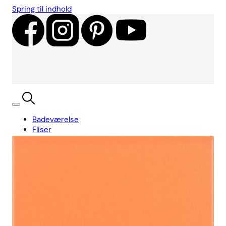
Spring til indhold
Badeværelse
Fliser
Showroom
Kundecases
Showroom
Søg
Kurv
Book