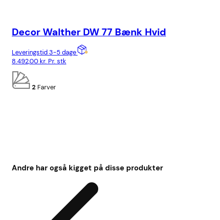
Decor Walther DW 77 Bænk Hvid
De
Si
Leveringstid 3-5 dage
8.492,00
kr.
Pr. stk
Lev
2.8
2
Farver
Andre har også kigget på disse produkter