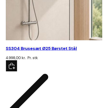
SS304 Brusesæt Ø25 Børstet Stål
Sa
4.998,00
kr.
Pr. stk
32