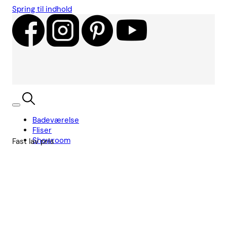
Spring til indhold
Badeværelse
Fliser
Showroom
Fast lav pris
Kundecases
Showroom
Søg
Kurv
Book