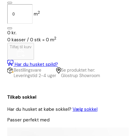
2
m
0
kr.
2
0
kasser /
0
stk
=
0
m
Tilføj til kurv
Har du husket spild?
Bestillingsvare
Se produktet her:
Leveringstid 2-4 uger
Glostrup Showroom
Tilkøb sokkel
Har du husket at købe sokkel?
Vælg sokkel
Passer perfekt med