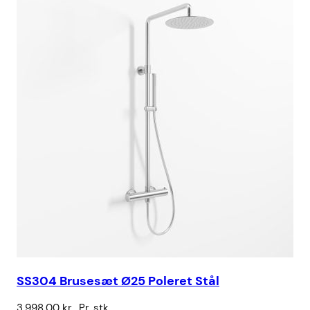
SS304 Brusesæt Ø25 Poleret Stål
3.998,00
kr.
Pr. stk