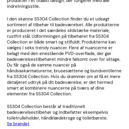
produkter i et tidløst design, der fungerer med alle
indretningsstile.
I den skønne SS304 Collection finder du et udsøgt
sortiment af tilbehør til badeværelset. Alle produkterne
er produceret i det særdeles slidstærke materiale,
rustfrit stål. Udformningen på tilbehøret fra SS304
Collection er både smart og stilfuldt. Produkterne kan
vælges i seks trendy nuancer. Flere af nuancerne er
belagt med den enestående PVD-overflade, der gør
badeværelsestilbehøret mindre følsomt over for slitage.
Du får også de samme nuancer på
håndvaskarmaturerne, brusesættene og bundventilerne
fra SS304 Collection. Hvis du drømmer om at få et mere
detaljeret udtryk på dit badeværelse, er det hermed
smart at kombinere nuancerne på tværs af dine
elementer fra SS304 Collection.
SS304 Collection består af traditionelt
badeværelsestilbehør og indbefatter eksempelvis
toiletrulleholder, håndklædekroge og toiletbørste.
Se brandet