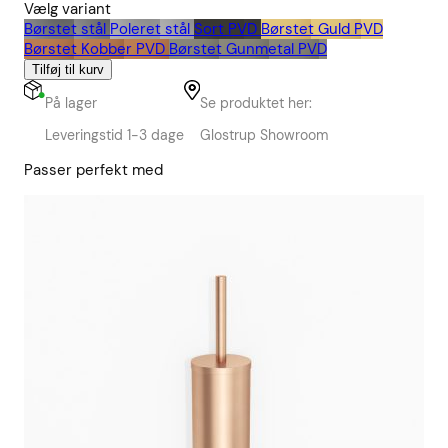
Vælg variant
Børstet stål
Poleret stål
Sort PVD
Børstet Guld PVD
Børstet Kobber PVD
Børstet Gunmetal PVD
Tilføj til kurv
På lager
Se produktet her:
Leveringstid 1-3 dage
Glostrup Showroom
Passer perfekt med