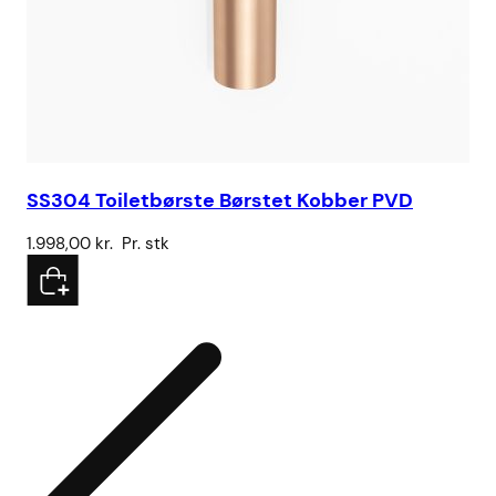
SS304 Toiletbørste Børstet Kobber PVD
SS
1.998,00
kr.
Pr. stk
99