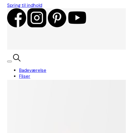
Spring til indhold
Badeværelse
Fliser
Showroom
Kundecases
Showroom
Søg
Kurv
Book