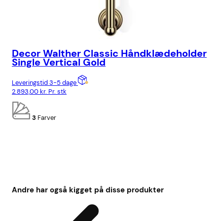
Decor Walther Classic Håndklædeholder
De
Single Vertical Gold
Sm
Leveringstid 3-5 dage
Lev
2.893,00
kr.
Pr. stk
2.1
3
Farver
Andre har også kigget på disse produkter