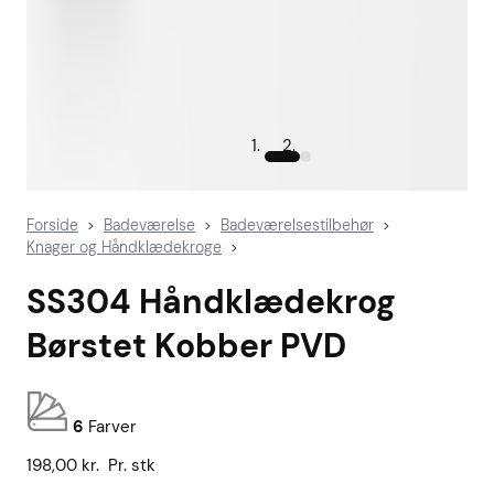
Forside
Badeværelse
Badeværelsestilbehør
>
>
>
Knager og Håndklædekroge
>
SS304 Håndklædekrog
Børstet Kobber PVD
6
Farver
198,00
kr.
Pr. stk