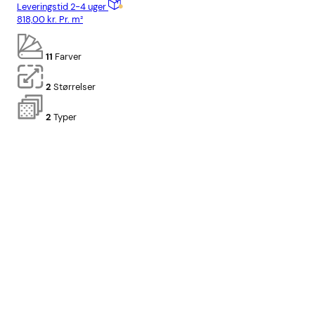
Leveringstid 2-4 uger
Lev
818,00
kr.
Pr. m²
928
11
Farver
2
Størrelser
2
Typer