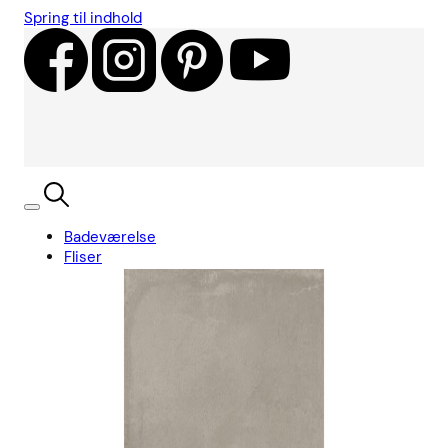
Spring til indhold
Badeværelse
Fliser
Showroom
Kundecases
Showroom
Søg
Kurv
Book