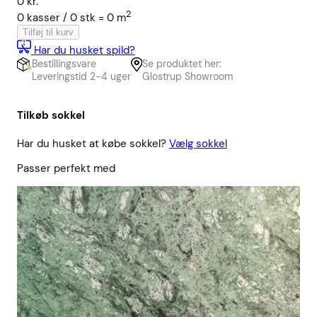
0
kr.
2
0
kasser /
0
stk
=
0
m
Tilføj til kurv
Har du husket spild?
Bestillingsvare
Se produktet her:
Leveringstid 2-4 uger
Glostrup Showroom
Tilkøb sokkel
Har du husket at købe sokkel?
Vælg sokkel
Passer perfekt med