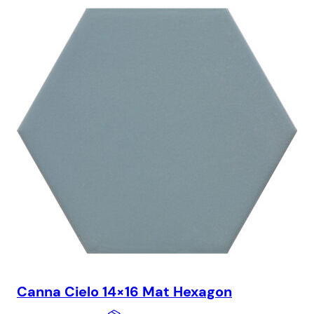
Canna Cielo 14×16 Mat Hexagon
Ba