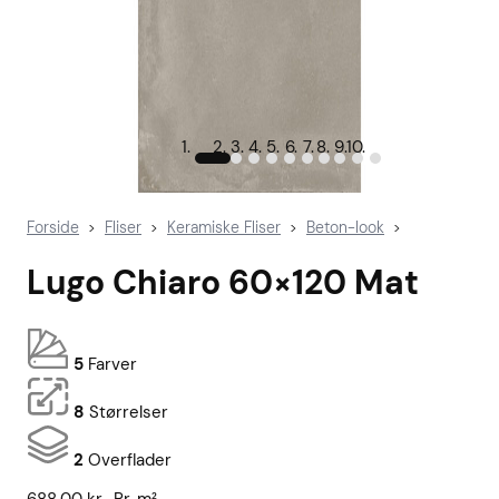
Forside
Fliser
Keramiske Fliser
Beton-look
>
>
>
>
Lugo Chiaro 60×120 Mat
5
Farver
8
Størrelser
2
Overflader