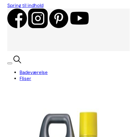
Spring til indhold
Badeværelse
Fliser
Showroom
Kundecases
Showroom
Søg
Kurv
Book