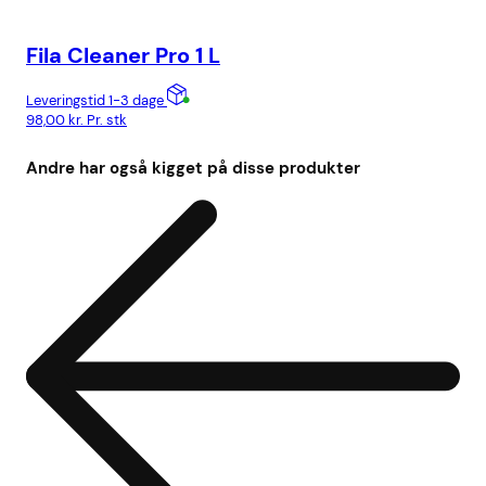
Fila Cleaner Pro 1 L
Fi
Leveringstid 1-3 dage
Lev
98,00
kr.
Pr. stk
178
Andre har også kigget på disse produkter