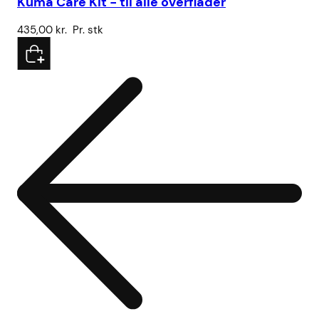
Kuma Care Kit - til alle overflader
Vo
435,00
kr.
Pr. stk
78