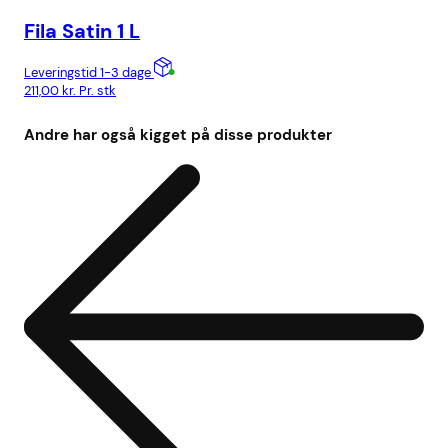
Fila Satin 1 L
Fi
Leveringstid 1-3 dage
Lev
211,00
kr.
Pr. stk
175
Andre har også kigget på disse produkter