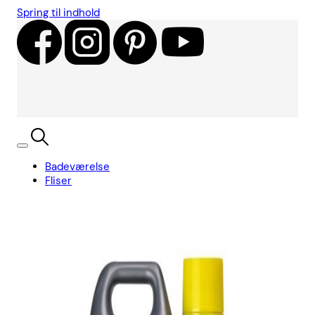
Spring til indhold
Badeværelse
Fliser
Showroom
Kundecases
Showroom
Søg
Kurv
Book